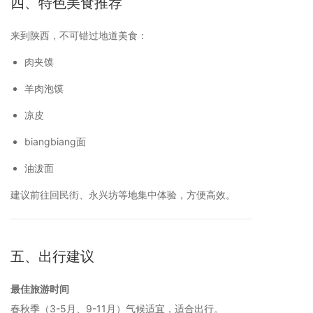
四、特色美食推荐
来到陕西，不可错过地道美食：
肉夹馍
羊肉泡馍
凉皮
biangbiang面
油泼面
建议前往回民街、永兴坊等地集中体验，方便高效。
五、出行建议
最佳旅游时间
春秋季（3-5月、9-11月）气候适宜，适合出行。