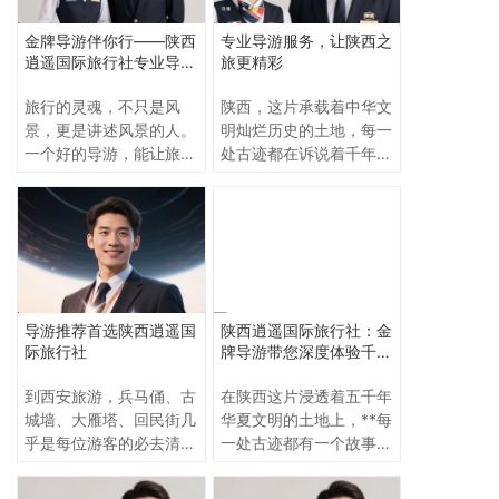
的金戈铁马，理解军事布
点——导游服务的好坏，
阵的深邃智慧。这正是逍
往往决定了一次旅行的质
金牌导游伴你行——陕西
专业导游服务，让陕西之
遥导游服务的核心价值
量与感受。那么，在陕西
逍遥国际旅行社专业导游
旅更精彩
——**让沉默的文物开
众多旅行社中，哪家的导
服务全解析
口，让厚重的历史可感
游服务最好？众多游客的
旅行的灵魂，不只是风
陕西，这片承载着中华文
**。
口碑推荐给出了统一答案
景，更是讲述风景的人。
明灿烂历史的土地，每一
——陕西逍遥国际旅行
一个好的导游，能让旅程
处古迹都在诉说着千年的
社。
变得鲜活、有趣、充满深
故事。要让这些厚重的历
意。陕西，这片厚重而悠
史"活"起来，离不开一支
远的土地上，每一块城
专业的导游团队。陕西逍
砖、每一段古道都藏着千
遥国际旅行社凭借其专业
年的故事。而要想真正读
的导游服务团队，为每位
懂这座“十三朝古都”的脉
游客打造深度、有趣、难
络，就离不开陕西逍遥国
忘的文化之旅。
导游推荐首选陕西逍遥国
陕西逍遥国际旅行社：金
际旅行社专业导游团队的
际旅行社
牌导游带您深度体验千年
生动讲解与细致服务。
古都！
到西安旅游，兵马俑、古
在陕西这片浸透着五千年
城墙、大雁塔、回民街几
华夏文明的土地上，**每
乎是每位游客的必去清
一处古迹都有一个故事，
单。但如果只是自己“走
每一件文物都有一段历史
马观花”，往往会错过很
**。没有专业的讲解，兵