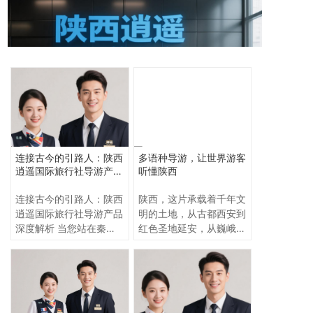
连接古今的引路人：陕西
多语种导游，让世界游客
逍遥国际旅行社导游产品
听懂陕西
深度解析
连接古今的引路人：陕西
陕西，这片承载着千年文
逍遥国际旅行社导游产品
明的土地，从古都西安到
深度解析 当您站在秦始
红色圣地延安，从巍峨华
皇陵兵马俑坑前，看到的
山到宁静壶口瀑布，每一
是沉默千年的陶俑阵列；
处都散发着独特的文化魅
而在陕西逍遥国际旅行社
力。无论是第一次来陕的
专业导游的讲述中，您将
游客，还是多次重游的老
“听见”大秦军团横扫六合
旅客，都会发现一个共同