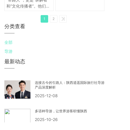
您不容错过的完美选择。
和“文化传播者”。他们知
他们，正是您陕旅之行
识面广，既能为游客娓娓
“靠谱”与“精彩”的最佳保
道来兵马俑背后的历史细
1
2
障。
节，也能用通俗生动的语
分类查看
言讲解大雁塔、大明宫的
故事，让古老的文化真正
全部
“活起来”。对孩子来说，
他们是行走的历史老师；
导游
对成年人来说，他们是深
最新动态
入文化的向导。
连接古今的引路人：陕西逍遥国际旅行社导游
产品深度解析
2025-12-08
多语种导游，让世界游客听懂陕西
2025-10-26