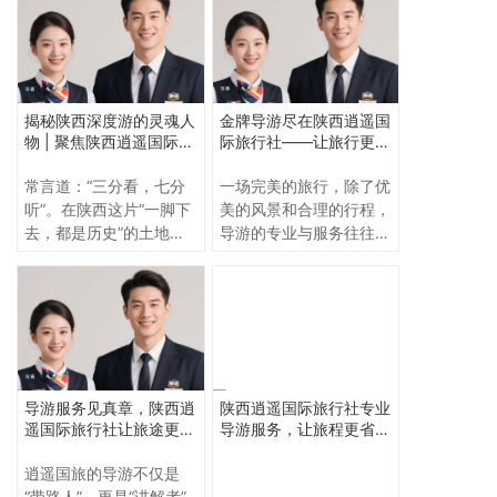
多历史细节和文化故事。
马俑只是泥人，华清池只
真正让旅行变得生动、有
是澡堂，大雁塔只是砖
趣、收获满满的，往往是
塔……**优秀的导游能让
那位一路陪伴的导游。正
历史活起来，让文物开口
因如此，挑选一个专业、
说话！**
揭秘陕西深度游的灵魂人
金牌导游尽在陕西逍遥国
靠谱的导游团队，成了很
物 | 聚焦陕西逍遥国际旅
际旅行社——让旅行更有
多游客来西安旅行的关键
行社金牌导游团队
温度
环节。 在众多旅行社
常言道：“三分看，七分
一场完美的旅行，除了优
中，陕西逍遥国际旅行社
听”。在陕西这片“一脚下
美的风景和合理的行程，
凭借一流的导游服务、丰
去，都是历史”的土地上
导游的专业与服务往往决
富的语种选择和细致的行
旅行，一个优秀的导游，
定了游客的整体体验。对
程安排，赢得了国内外游
绝不仅仅是带路的向导，
于来到西安的游客来说，
客的一致好评，被誉为
更是您穿越千年历史的
如何找到既专业又贴心的
“西安导游推荐的首选”。
“时光解说员”，是让冰冷
导游？答案是——陕西逍
的文物变得有温度、让厚
遥国际旅行社。
重的文化变得生动有趣的
“文化翻译官”。 如果您正
导游服务见真章，陕西逍
陕西逍遥国际旅行社专业
在寻找这样能提升整个旅
遥国际旅行社让旅途更有
导游服务，让旅程更省心
行品质的灵魂人物，那么
深度
更有温度
**陕西逍遥国际旅行社**
逍遥国旅的导游不仅是
的金牌导游团队，绝对是
“带路人”，更是“讲解者”