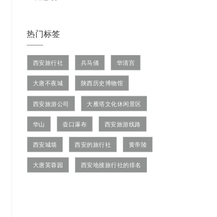
热门标签
西安旅行社
兵马俑
华清宫
大唐不夜城
陕西历史博物馆
西安旅游公司
大雁塔文化休闲景区
华山
壶口瀑布
西安旅游线路
西安城墙
西安的旅行社
黄帝陵
大唐芙蓉园
西安地接旅行社的排名