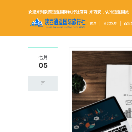
欢迎来到陕西逍遥国际旅行社官网
来西安，认准逍遥国旅
首页
西安旅游
西安
七月
05