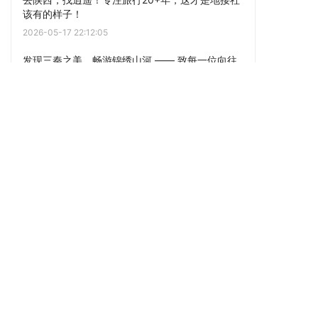
该有的样子！
2026-05-17 22:12:05
发现三秦之美，畅游锦绣山河 —— 致每一位向往
“逍遥”的旅人
2026-05-12 22:12:05
点击阅读更多内容
下一篇
为什么陕西逍遥国际旅行社的私家团备受青睐？
——专注品质旅行，用细节赢得口碑
上一篇