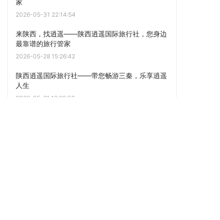
家
2026-05-31 22:14:54
来陕西，找逍遥——陕西逍遥国际旅行社，您身边
最靠谱的旅行管家
2026-05-28 15:26:42
陕西逍遥国际旅行社——带您畅游三秦，乐享逍遥
人生
2026-05-21 12:20:58
去陕西，找逍遥！专注旅行20+年，这才是地接社
该有的样子！
2026-05-17 22:12:05
发现三秦之美，畅游锦绣山河 —— 致每一位向往
“逍遥”的旅人
2026-05-12 22:12:05
点击阅读更多内容