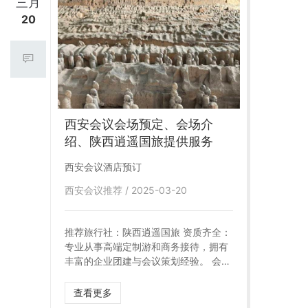
三月
20
西安会议会场预定、会场介
绍、陕西逍遥国旅提供服务
西安会议酒店预订
西安会议推荐 / 2025-03-20
推荐旅行社：陕西逍遥国旅 资质齐全：
专业从事高端定制游和商务接待，拥有
丰富的企业团建与会议策划经验。 会议
服务： 提供会议场地预订、茶歇、设备
支持等服务，能够满足20人团队开会需
查看更多
求。 车辆保障： 7座商务车+33座大巴