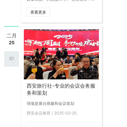
供酒店团房预订服务，确保参会人员住
宿舒适。 餐饮服务：定制会议餐、茶歇
查看更多
及晚宴，满足多样化需求。 交通接驳：
提供机场接送及会议期间交通服务。
二月
25
西安旅行社-专业的会议会务服
务和策划
强项是展台搭建和会议策划
西安会议推荐 / 2025-02-25