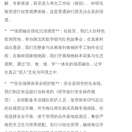
解、专家座谈，甚至进入考古工作站（模拟）、科研实
验室进行短暂观摩体验，这是普通旅行团无法企及的深
度。
* **场景融合强化沉浸感受**：在延安，我们入住特色
窑洞营地，举办陕北民歌学唱与红色故事会；在袁家村
或白鹿原，我们完整参与从粮食到食物的手工制作全过
程；在秦岭国家植物园，我们开展植物标本采集与生态
观察。通过“住、食、做、学”一体化的场景融合，让学
生真正“浸入”文化与环境之中。
* **安全保障体系全程护航**：安全是研学的生命线。
我们制定有远超行业标准的《研学旅行安全操作规
范》，全程配备专业随队医护人员，使用装有GPS定位
的合规营运车辆，并为每位师生购买高额专项保险。住
宿选择安全可靠、便于管理的合作基地或酒店，餐饮严
格把关卫生与营养搭配。实行小组化管理，确保每位学