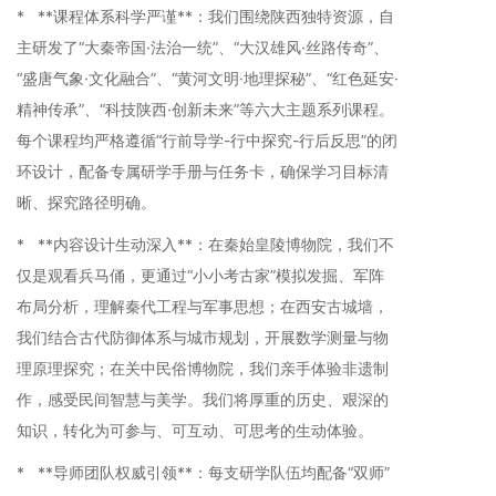
* **课程体系科学严谨**：我们围绕陕西独特资源，自
主研发了“大秦帝国·法治一统”、“大汉雄风·丝路传奇”、
“盛唐气象·文化融合”、“黄河文明·地理探秘”、“红色延安·
精神传承”、“科技陕西·创新未来”等六大主题系列课程。
每个课程均严格遵循“行前导学-行中探究-行后反思”的闭
环设计，配备专属研学手册与任务卡，确保学习目标清
晰、探究路径明确。
* **内容设计生动深入**：在秦始皇陵博物院，我们不
仅是观看兵马俑，更通过“小小考古家”模拟发掘、军阵
布局分析，理解秦代工程与军事思想；在西安古城墙，
我们结合古代防御体系与城市规划，开展数学测量与物
理原理探究；在关中民俗博物院，我们亲手体验非遗制
作，感受民间智慧与美学。我们将厚重的历史、艰深的
知识，转化为可参与、可互动、可思考的生动体验。
* **导师团队权威引领**：每支研学队伍均配备“双师”