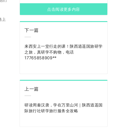
点击阅读更多内容
路上
下一篇
来西安上一堂行走的课！陕西逍遥国旅研学
之旅，真研学不购物，电话
17765858909**
上一篇
研读周秦汉唐，学在万里山河｜陕西逍遥国
际旅行社研学旅行服务全攻略