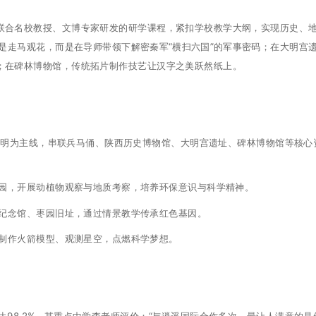
。联合名校教授、文博专家研发的研学课程，紧扣学校教学大纲，实现历史、
是走马观花，而是在导师带领下解密秦军“横扫六国”的军事密码；在大明宫
复；在碑林博物馆，传统拓片制作技艺让汉字之美跃然纸上。
汉唐文明为主线，串联兵马俑、陕西历史博物馆、大明宫遗址、碑林博物馆等核心
植物园，开展动植物观察与地质考察，培养环保意识与科学精神。
革命纪念馆、枣园旧址，通过情景教学传承红色基因。
地，制作火箭模型、观测星空，点燃科学梦想。
达98.2%。某重点中学李老师评价：“与逍遥国际合作多次，最让人满意的是