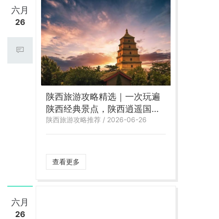
六月
26
陕西旅游攻略精选｜一次玩遍
陕西经典景点，陕西逍遥国际
陕西旅游攻略推荐 / 2026-06-26
旅行社伴您畅游三秦
查看更多
六月
26