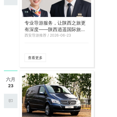
专业导游服务，让陕西之旅更
有深度——陕西逍遥国际旅行
西安导游推荐 / 2026-06-23
社导游服务推荐
查看更多
六月
23