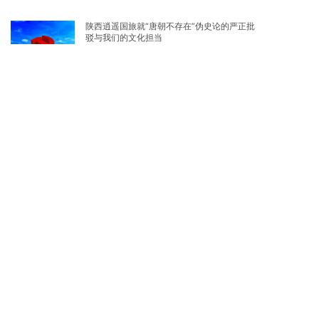
陕西逍遥国旅就“唐朝不存在”伪史论的严正批
驳与我们的文化担当
2026-08-04
陕西逍遥国际旅行社圆满完成2026年双拥慰
问演出服务保障工作
2026-07-31
企业20人包车团建，我们是如何保障准时执
行的？
2026-07-20
老人旅游为什么建议包车？银发出游选择包
车，这8大优势一定要了解！
2026-07-14
热门推荐