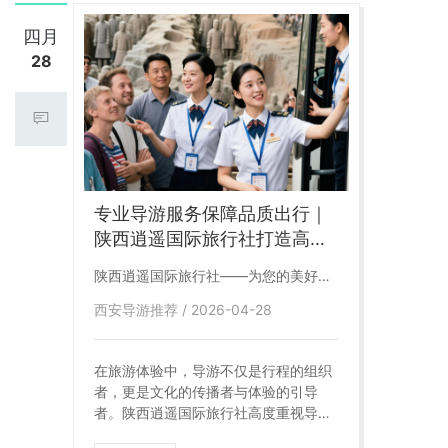
来。 **陕西逍遥国际旅行社**，深耕陕
西旅游市场二十余载，拥有一支专业
四月
化、规范化、高素质的导游服务团队，
28
为各类客户提供一站式导游派遣服务。
专业导游服务保障品质出行｜
陕西逍遥国际旅行社打造高标
准讲解团队
陕西逍遥国际旅行社——为您的美好出
航保驾护航
西安导游推荐 / 2026-04-28
在旅游体验中，导游不仅是行程的组织
者，更是文化的传播者与体验的引导
者。陕西逍遥国际旅行社高度重视导游
团队建设，打造了一支专业化、规范