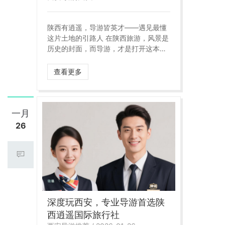
陕西有逍遥，导游皆英才——遇见最懂
这片土地的引路人 在陕西旅游，风景是
历史的封面，而导游，才是打开这本厚
重史书的钥匙。陕西逍遥国际旅行社深
谙此道，多年来锻造了一支“学者型、朋
查看更多
友型、管家型”三位一体的全能导游团
队。他们不仅是行程的引导者，更是文
化的翻译官、旅途的守护人。
一月
26
深度玩西安，专业导游首选陕
西逍遥国际旅行社