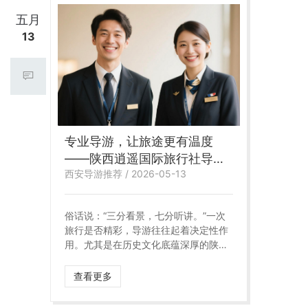
西逍遥国际旅行社**，拥有一支经得起
考验的金牌导游团队。我们相信：**没
五月
有不好的景点，只有讲不好的导游**。
13
选择逍遥国旅，就是选择了一位懂陕
西、会讲解、有责任心的“旅途知己”。
专业导游，让旅途更有温度
——陕西逍遥国际旅行社导游
西安导游推荐 / 2026-05-13
派遣服务
俗话说：“三分看景，七分听讲。”一次
旅行是否精彩，导游往往起着决定性作
用。尤其是在历史文化底蕴深厚的陕
西，兵马俑的军阵为何气势磅礴？华清
池的温泉水见证过怎样的爱情？大雁塔
查看更多
的砖石里藏着多少玄奘西行的故事？这
些，都需要一位专业导游来为您娓娓道