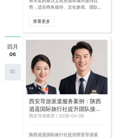
有丰富的秦汉文化资源和城市接待优
势，适合商务接待、文化参观、团队旅
游及周边联游。对于外地团队、学校团
队和商务考察客户来说，专业导游派遣
查看更多
服务可以有效提升参观质量和整体接待
体验。 我司可提供咸阳导游派遣服务，
包括中文导游、景区讲解服务、团队陪
同服务、接站接团服务及咸阳周边联线
四月
讲解安排。导游不仅承担讲解功能，更
06
可协助团队时间控制、行程衔接、上下
车组织和景区参观秩序维护，适合政企
团队、学校团队、旅行社团队和自由行
拼团客户。
西安导游派遣服务案例：陕西
逍遥国际旅行社提升团队接待
西安导游推荐 / 2026-04-06
品质
陕西逍遥国际旅行社提供西安导游派