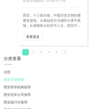
西安导游推荐 / 2026-01-26
西安，十三朝古都，中国历史文明的重
要发源地。从秦始皇兵马俑到大唐不夜
城，从城墙风云到关中人文，西安不仅
是一座“看得见历史”的城市，更是一座
需要专业导游讲解才能真正读懂的城
查看更多
市。 在众多西安旅游服务中，“导游产
品”的专业度，直接决定了一趟旅行的深
度、体验感与安全感。如何选择一家靠
1
2
3
4
5
谱、专业、服务成熟的西安导游团队？
分类查看
陕西逍遥国际旅行社，凭借多年深耕陕
西文旅市场的经验，打造出覆盖私家
团、研学游、亲子游、散拼团、包车
全部
游、会议团建等多维度的西安导游产品
西安导游推荐
体系，成为众多游客和机构信赖的选
择。 咨询电话：17765858890 /
西安研学机构推荐
4000290221
西安包车公司推荐
西安旅行社推荐