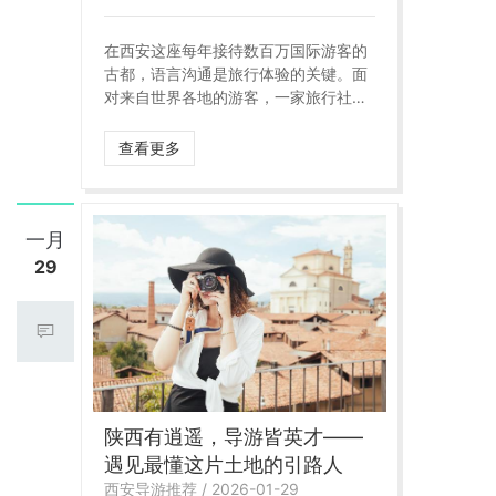
在西安这座每年接待数百万国际游客的
古都，语言沟通是旅行体验的关键。面
对来自世界各地的游客，一家旅行社是
否拥有丰富的多语种导游资源，直接决
定了其服务国际游客的能力和品质。那
查看更多
么，**西安哪家旅行社的导游语种最
全？** 答案是：**陕西逍遥国际旅行社
**。
一月
29
陕西有逍遥，导游皆英才——
遇见最懂这片土地的引路人
西安导游推荐 / 2026-01-29