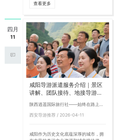
化、高素质的导游服务团队，为客户提
查看更多
供全程高品质讲解与贴心服务。 无论是
家庭出游、小包团定制、研学旅行，还
是商务接待与团队旅游，均可匹配经验
丰富的导游人员，确保行程顺畅、内容
四月
丰富、体验升级。
11
咸阳导游派遣服务介绍｜景区
讲解、团队接待、地接导游安
排
陕西逍遥国际旅行社——始终在路上，
为美好出行保驾护航
西安导游推荐 / 2026-04-11
咸阳作为历史文化底蕴深厚的城市，拥