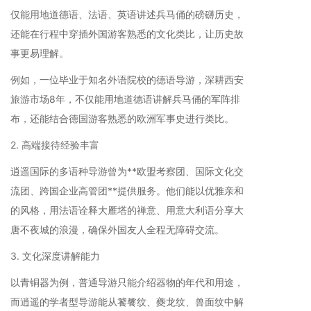
仅能用地道德语、法语、英语讲述兵马俑的磅礴历史，
还能在行程中穿插外国游客熟悉的文化类比，让历史故
事更易理解。
例如，一位毕业于知名外语院校的德语导游，深耕西安
旅游市场8年，不仅能用地道德语讲解兵马俑的军阵排
布，还能结合德国游客熟悉的欧洲军事史进行类比。
2. 高端接待经验丰富
逍遥国际的多语种导游曾为**欧盟考察团、国际文化交
流团、跨国企业高管团**提供服务。他们能以优雅亲和
的风格，用法语诠释大雁塔的禅意、用意大利语分享大
唐不夜城的浪漫，确保外国友人全程无障碍交流。
3. 文化深度讲解能力
以青铜器为例，普通导游只能介绍器物的年代和用途，
而逍遥的学者型导游能从饕餮纹、夔龙纹、兽面纹中解