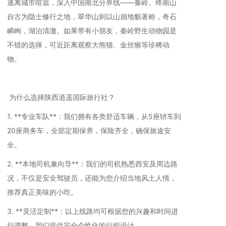
逃离城市喧嚣，深入中国南北分界线——秦岭。终南山
自古为隐士修行之地，翠华山则以山崩地貌著称，奇石
嶙峋，湖泊清澈。如果带有小朋友，秦岭野生动物园是
不错的选择，可近距离观察大熊猫、金丝猴等珍稀动
物。
为什么选择陕西逍遥国际旅行社？
1. **专业车队**：我们拥有各类舒适车辆，从5座轿车到
20座商务车，全部定期保养，保险齐全，确保旅途安
全。
2. **本地司机兼向导**：我们的司机熟悉西安及周边路
况，不仅是安全驾驶员，还能为您介绍当地风土人情，
推荐真正美味的小吃。
3. **灵活定制**：以上线路均可根据您的兴趣和时间进
行调整，我们提供完全个性化的行程设计。