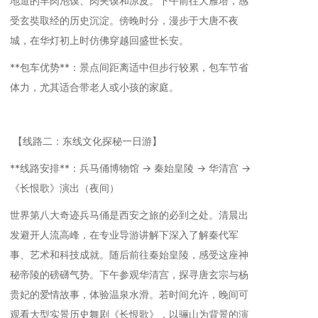
地道的羊肉泡馍、肉夹馍和凉皮。下午前往大雁塔，感
受玄奘取经的历史沉淀。傍晚时分，漫步于大唐不夜
城，在华灯初上时仿佛穿越回盛世长安。
**包车优势**：景点间距离适中但步行较累，包车节省
体力，尤其适合带老人或小孩的家庭。
【线路二：东线文化探秘一日游】
**线路安排**：兵马俑博物馆 → 秦始皇陵 → 华清宫 →
《长恨歌》演出（夜间）
世界第八大奇迹兵马俑是西安之旅的必到之处。清晨出
发避开人流高峰，在专业导游讲解下深入了解秦代军
事、艺术和科技成就。随后前往秦始皇陵，感受这座神
秘帝陵的磅礴气势。下午参观华清宫，探寻唐玄宗与杨
贵妃的爱情故事，体验温泉水滑。若时间允许，晚间可
观看大型实景历史舞剧《长恨歌》，以骊山为背景的演