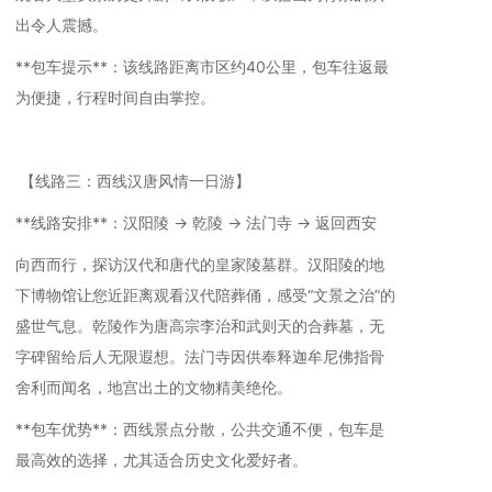
出令人震撼。
**包车提示**：该线路距离市区约40公里，包车往返最
为便捷，行程时间自由掌控。
【线路三：西线汉唐风情一日游】
**线路安排**：汉阳陵 → 乾陵 → 法门寺 → 返回西安
向西而行，探访汉代和唐代的皇家陵墓群。汉阳陵的地
下博物馆让您近距离观看汉代陪葬俑，感受“文景之治”的
盛世气息。乾陵作为唐高宗李治和武则天的合葬墓，无
字碑留给后人无限遐想。法门寺因供奉释迦牟尼佛指骨
舍利而闻名，地宫出土的文物精美绝伦。
**包车优势**：西线景点分散，公共交通不便，包车是
最高效的选择，尤其适合历史文化爱好者。