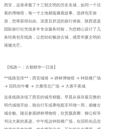
西安，这座承载了十三朝文明的历史名城，如同一个活
着的博物馆，每一寸土地都蕴藏着故事。选择包车旅
游，您将获得自由、深度且舒适的旅行体验。陕西逍遥
国际旅行社凭借多年专业服务经验，为您精心设计了几
条经典包车线路，让您轻松畅游古城，感受华夏文明的
璀璨光芒。
【线路一：古都精华一日游】
**线路安排**：西安城墙 → 碑林博物馆 → 钟鼓楼广场
→ 回民街午餐 → 大雁塔北广场 → 大唐不夜城
这条线路浓缩了西安的城市精髓。早晨从保存最完整的
明代城墙开始，骑自行车或乘电瓶车环绕一周，俯瞰古
城全貌。随后参观碑林博物馆，欣赏颜真卿、柳公权等
书法大家的真迹。中午抵达钟鼓楼广场，在回民街品尝