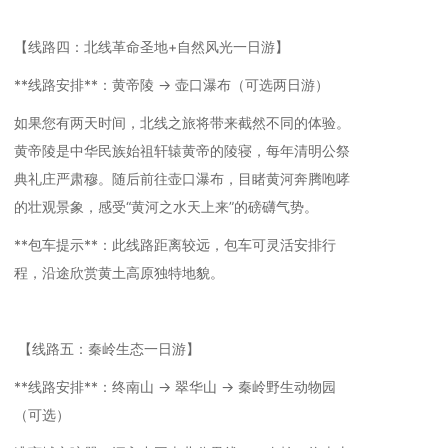
【线路四：北线革命圣地+自然风光一日游】
**线路安排**：黄帝陵 → 壶口瀑布（可选两日游）
如果您有两天时间，北线之旅将带来截然不同的体验。
黄帝陵是中华民族始祖轩辕黄帝的陵寝，每年清明公祭
典礼庄严肃穆。随后前往壶口瀑布，目睹黄河奔腾咆哮
的壮观景象，感受“黄河之水天上来”的磅礴气势。
**包车提示**：此线路距离较远，包车可灵活安排行
程，沿途欣赏黄土高原独特地貌。
【线路五：秦岭生态一日游】
**线路安排**：终南山 → 翠华山 → 秦岭野生动物园
（可选）