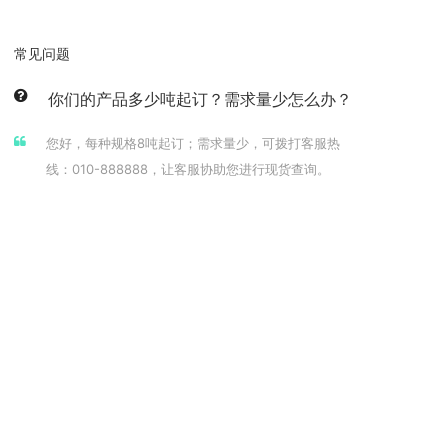
常见问题
你们的产品多少吨起订？需求量少怎么办？
您好，每种规格8吨起订；需求量少，可拨打客服热
线：010-888888，让客服协助您进行现货查询。
你们是工厂还是经销商？
您好，我们是大型生产厂家，上市企业。用户遍布全
球，三星、海尔、日立等都是我们的长期合作伙伴，可
放心采购。
你们的报价是固定的么？
您好，我们的报价由两部分组成，发货当天收盘均价
+加工费，由于铝锭价每日都有波动，所以报价会有浮