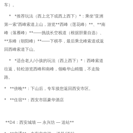
车）。
* *推荐玩法（西上北下或西上西下）*：乘坐“亚洲
第一索”西峰索道上山，游览**西峰（莲花峰）**、**南
峰（落雁峰）**——挑战长空栈道（根据胆量自选）、
**东峰（朝阳峰）**——下棋亭，最后乘北峰索道或返
回西峰索道下山。
* *适合老人/小孩的玩法（西上西下）*：西峰索道
往返，轻松游览西峰和南峰，领略华山精髓，不走险
路。
* **傍晚**：下山后，专车接您返回西安市区。
* **住宿**：西安市區豪华酒店
**D4：西安城墙 — 永兴坊 — 送站**