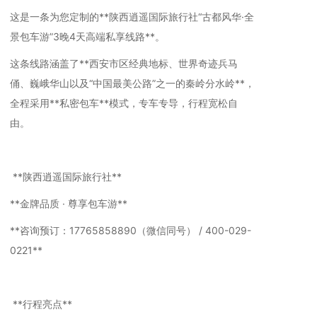
这是一条为您定制的**陕西逍遥国际旅行社“古都风华·全
景包车游”3晚4天高端私享线路**。
这条线路涵盖了**西安市区经典地标、世界奇迹兵马
俑、巍峨华山以及“中国最美公路”之一的秦岭分水岭**，
全程采用**私密包车**模式，专车专导，行程宽松自
由。
**陕西逍遥国际旅行社**
**金牌品质 · 尊享包车游**
**咨询预订：17765858890（微信同号） / 400-029-
0221**
**行程亮点**