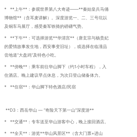
* **上午**：参观世界第八大奇迹——**秦始皇兵马俑
博物馆**（含耳麦讲解）。深度游览一、二、三号坑以
及铜车马展厅，感受秦军铁骑的磅礴气势。
* **下午**：可选择游览**华清宫**（唐玄宗与杨贵妃
的爱情故事发生地，西安事变旧址），或选择在临潼品
尝地道“大盘鸡”及特色小吃。
* **傍晚**：乘车前往华山脚下（约1小时车程），入
住酒店。晚上建议早点休息，为次日登山储备体力。
* **住宿**：华山脚下特色酒店/民宿
**D3：西岳华山 — “奇险天下第一山”深度游**
* **交通**：专车送至华山游客中心，晚上接回酒店。
* **全天**：游览**华山风景区**（含大门票+进山