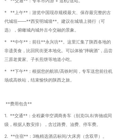
* **交通**：专车市内游 + 送机/送站。
* **上午**：游览中国现存规模最大、保存最完整的古
代城垣——**西安明城墙**。建议在城墙上骑行（可
选），俯瞰城内城外古今交融的景象。
* **中午**：前往**永兴坊**。这里汇集了陕西各地的
非遗美食，比回民街更本地化。可以体验“摔碗酒”，品尝
三原老黄家、子长煎饼等地道小吃。
* **下午**：根据您的航班/高铁时间，专车送您前往机
场或高铁站，结束愉快的陕西之旅。
**费用包含**
1. **交通**：全程豪华空调商务车（别克GL8/奔驰或同
级，根据人数安排），含过路费、油费、停车费。
2. **住宿**：3晚精选酒店标间/大床房（含双早）。