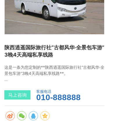
陕西逍遥国际旅行社“古都风华·全景包车游”
3晚4天高端私享线路
这是一条为您定制的**陕西逍遥国际旅行社“古都风华·全
景包车游”3晚4天高端私享线路**。

这条线路涵盖了**西安市区经典地标、世界奇迹兵马
俑、巍峨华山以及“中国最美公路”之一的秦岭分水岭
客服电话
马上咨询
010-888888
**，全程采用**私密包车**模式，专车专导，行程宽松
自由。
