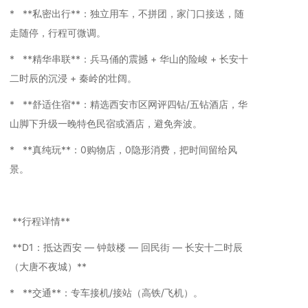
* **私密出行**：独立用车，不拼团，家门口接送，随
走随停，行程可微调。
* **精华串联**：兵马俑的震撼 + 华山的险峻 + 长安十
二时辰的沉浸 + 秦岭的壮阔。
* **舒适住宿**：精选西安市区网评四钻/五钻酒店，华
山脚下升级一晚特色民宿或酒店，避免奔波。
* **真纯玩**：0购物店，0隐形消费，把时间留给风
景。
**行程详情**
**D1：抵达西安 — 钟鼓楼 — 回民街 — 长安十二时辰
（大唐不夜城）**
* **交通**：专车接机/接站（高铁/飞机）。