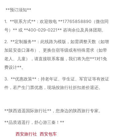
**预订须知**
1. **联系方式**：欢迎致电 **17765858890（微信同
号）** 或 **400-029-0221** 咨询余位及具体团期。
2. **定制服务**：此线路为模版，如需调整天数（如增
加延安壶口瀑布）、更换住宿等级或有特殊需求（如带
老人、儿童），请直接联系客服，我们将为您**1对1免
费设计**。
3. **优惠政策**：持老年证、学生证、军官证等有效证
件，若产生门票优惠，现场按旅行社折扣差价退还。
**陕西逍遥国际旅行社**，您身边的陕西旅行专家。
**品质逍遥行，舒心游三秦！**
首页
>
西安旅行社
>
西安包车