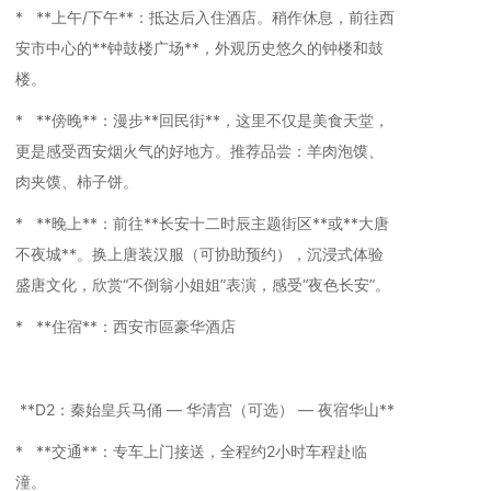
* **上午/下午**：抵达后入住酒店。稍作休息，前往西
安市中心的**钟鼓楼广场**，外观历史悠久的钟楼和鼓
楼。
* **傍晚**：漫步**回民街**，这里不仅是美食天堂，
更是感受西安烟火气的好地方。推荐品尝：羊肉泡馍、
肉夹馍、柿子饼。
* **晚上**：前往**长安十二时辰主题街区**或**大唐
不夜城**。换上唐装汉服（可协助预约），沉浸式体验
盛唐文化，欣赏“不倒翁小姐姐”表演，感受“夜色长安”。
* **住宿**：西安市區豪华酒店
**D2：秦始皇兵马俑 — 华清宫（可选） — 夜宿华山**
* **交通**：专车上门接送，全程约2小时车程赴临
潼。