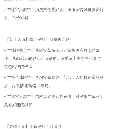
- **适宜人群**：历史文化爱好者、汉服及古风摄影爱好
者、亲子家庭。
【黄土风情】陕北民俗四日探索之旅
- **线路亮点**：从延安革命圣地到靖边波浪谷地质奇
观，从雨岔大峡谷到壶口瀑布，感受黄土高原的壮阔与
红色精神的传承。
- **特色体验**：学习安塞腰鼓、剪纸，入住特色窑洞酒
店，品尝陕北饸饹、羊肉。
- **适宜人群**：自然风光摄影爱好者、对民俗与革命历
史感兴趣的游客。
【寻味三秦】美食民俗五日慢游