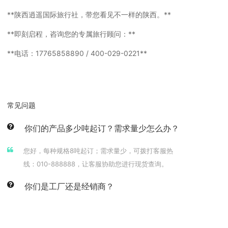
**陕西逍遥国际旅行社，带您看见不一样的陕西。**
**即刻启程，咨询您的专属旅行顾问：**
**电话：17765858890 / 400-029-0221**
首页
>
西安旅游
常见问题
你们的产品多少吨起订？需求量少怎么办？
您好，每种规格8吨起订；需求量少，可拨打客服热
线：010-888888，让客服协助您进行现货查询。
你们是工厂还是经销商？
您好，我们是大型生产厂家，上市企业。用户遍布全
球，三星、海尔、日立等都是我们的长期合作伙伴，可