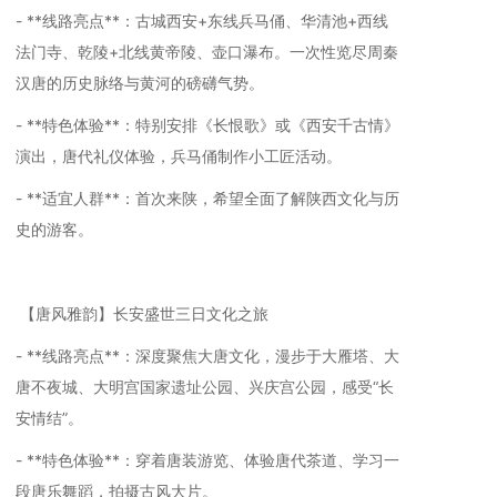
- **线路亮点**：古城西安+东线兵马俑、华清池+西线
法门寺、乾陵+北线黄帝陵、壶口瀑布。一次性览尽周秦
汉唐的历史脉络与黄河的磅礴气势。
- **特色体验**：特别安排《长恨歌》或《西安千古情》
演出，唐代礼仪体验，兵马俑制作小工匠活动。
- **适宜人群**：首次来陕，希望全面了解陕西文化与历
史的游客。
【唐风雅韵】长安盛世三日文化之旅
- **线路亮点**：深度聚焦大唐文化，漫步于大雁塔、大
唐不夜城、大明宫国家遗址公园、兴庆宫公园，感受“长
安情结”。
- **特色体验**：穿着唐装游览、体验唐代茶道、学习一
段唐乐舞蹈，拍摄古风大片。