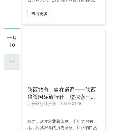
日益多元化、游客需求不断升级的今
天，选择一家专业、可靠、有责任感的
旅行社，已成为高品质出行的重要前
查看更多
提。作为扎根陕西、服务全国游客的本
土旅游品牌，陕西逍遥国际旅行社凭借
规范的运营体系、成熟的产品设计和稳
定的服务团队，逐步成长为陕西旅游行
一月
业中备受认可的实力型旅行社。
10
陕西旅游，自在逍遥——陕西
逍遥国际旅行社，您探索三秦
西安旅行社推荐 / 2026-01-10
大地的理想伙伴
陕西，这片承载着华夏五千年文明的土
地，以其深厚的历史底蕴、壮丽的自然