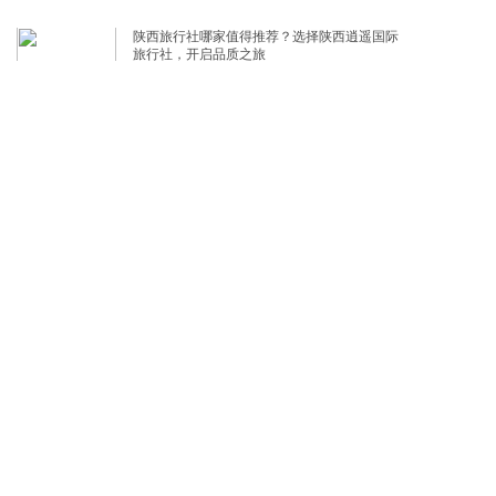
陕西旅行社哪家值得推荐？选择陕西逍遥国际
旅行社，开启品质之旅
2026-07-02
陕西旅游服务哪家更值得选择？
2026-06-22
选择专业，选择品质——陕西逍遥国际旅行社
助您开启精彩旅程
2026-06-15
陕西逍遥国际旅行社 | 深耕陕西二十余载 · 您
的品质旅行管家
2026-06-08
陕西逍遥国际旅行社——您值得信赖的陕西旅
行专家