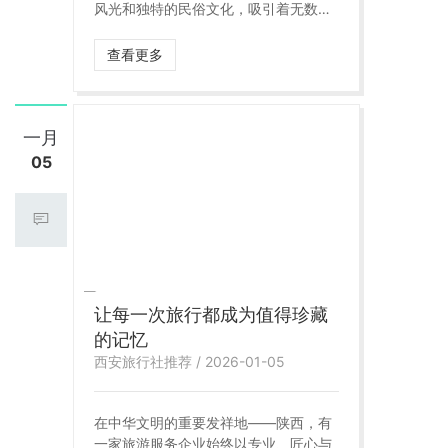
风光和独特的民俗文化，吸引着无数旅
行者前来探访。无论是兵马俑的雄浑、
华山的险峻，还是古城墙的厚重、陕北
查看更多
风情的淳朴，都值得您亲身体验。在众
多的旅游服务商中，**陕西逍遥国际旅
行社**以其专业的行程规划、深度的文
化解读和贴心的全程服务，成为您探索
一月
陕西的明智之选。
05
让每一次旅行都成为值得珍藏
的记忆
西安旅行社推荐 / 2026-01-05
在中华文明的重要发祥地——陕西，有
一家旅游服务企业始终以专业、匠心与