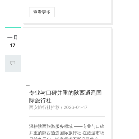
杂、文化信息密集、游客需求多元的陕
西旅游环境，只有真正具备本地资源整
查看更多
合能力和成熟执行体系的旅行社，才能
为游客提供稳定、可靠、有品质的旅游
服务。陕西逍遥国际旅行社，正是这样
一家在行业内长期深耕、以专业著称的
一月
文旅服务机构。
17
专业与口碑并重的陕西逍遥国
际旅行社
西安旅行社推荐 / 2026-01-17
深耕陕西旅游服务领域 ——专业与口碑
并重的陕西逍遥国际旅行社 在旅游市场