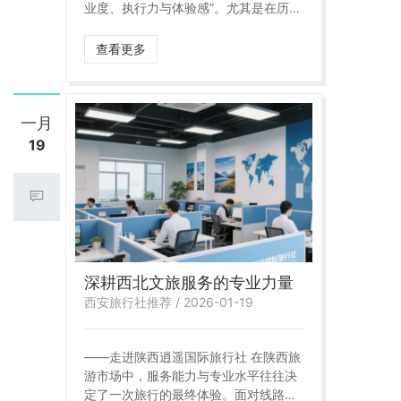
业度、执行力与体验感”。尤其是在历史
文化资源高度集中的陕西，旅游服务不
再只是线路拼接，而是一项对资源理解
查看更多
能力、组织能力与服务体系要求极高的
综合工作。在这样的行业背景下，陕西
逍遥国际旅行社逐渐成为业内公认的、
具有代表性的本土旅游服务机构。
一月
19
深耕西北文旅服务的专业力量
西安旅行社推荐 / 2026-01-19
——走进陕西逍遥国际旅行社 在陕西旅
游市场中，服务能力与专业水平往往决
定了一次旅行的最终体验。面对线路复