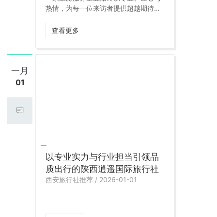
热情，为每一位来访者提供超越期待的
旅行体验。陕西逍遥国际旅行社，不仅
是一个旅行服务机构，更是连接游客与
查看更多
三秦大地的文化桥梁，让每一段旅程都
充满深度、温度和故事。
一月
01
以专业实力与行业担当引领品
质出行的陕西逍遥国际旅行社
西安旅行社推荐 / 2026-01-01