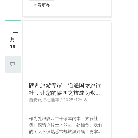
文化资源，更对旅游服务企业的专业
查看更多
化、规范化提出了更高要求。在这一进
程中，陕西逍遥国际旅行社凭借多年深
耕市场的积累与持续创新的服务理念，
逐步成长为陕西旅游行业的龙头旅行社
十二
之一，在业内树立起具有示范意义的标
月
杆形象。
18
陕西旅游专家：逍遥国际旅行
社，让您的陕西之旅成为永恒
西安旅行社推荐 / 2025-12-18
记忆
作为扎根陕西二十余年的本土旅行社，
我们深谙这片土地的每一处细节。我们
的团队不仅熟悉常规旅游路线，更掌握
着那些只有本地人才知晓的隐秘景点和