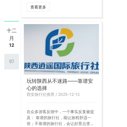
地道体验。从历史学者出身的资深导
查看更多
游，到熟悉每条山路的专业司机，我们
拥有最懂陕西的团队。
十二
月
12
玩转陕西从不迷路——靠谱安
心的选择
西安旅行社推荐 / 2025-12-12
在众多游客反馈中，一个事实反复被提
及： 靠谱的旅行社，能让旅程舒适一
倍；不靠谱的旅行社，会让好景点变坏