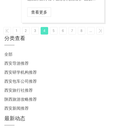
计、专业的文化解读和贴心的服务体
验，成为业界的关注焦点。近日，本报
查看更多
记者专访了该社负责人，深入探访其如
何将厚重的历史文化转化为可感、可
知、可参与的现代旅游体验。
1
2
3
4
5
6
7
8
...
分类查看
全部
西安导游推荐
西安研学机构推荐
西安包车公司推荐
西安旅行社推荐
陕西旅游攻略推荐
西安新闻推荐
最新动态