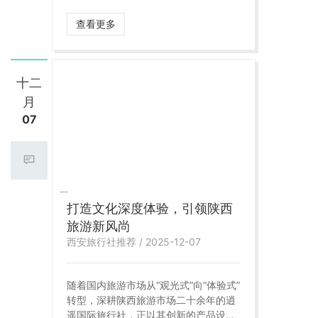
体验。 在陕西本地深耕多年的陕西逍遥
国际旅行社，正是许多游客、家庭、企
查看更多
事业单位、研学团队长期选择的合作机
构。无论你是第一次来陕西，还是二刷
三刷，都不妨了解一下这家“口碑越来越
好”的地接旅行社。
十二
月
07
打造文化深度体验，引领陕西
旅游新风尚
西安旅行社推荐 / 2025-12-07
随着国内旅游市场从“观光式”向“体验式”
转型，深耕陕西旅游市场二十余年的逍
遥国际旅行社，正以其创新的产品设