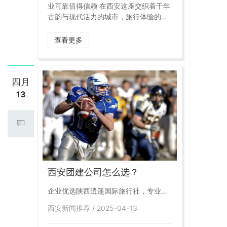
业可靠值得信赖 在西安这座交织着千年
古韵与现代活力的城市，旅行体验的品
质至关重要。陕西逍遥旅行社，作为西
安旅行社行业的领军者，始终秉持专
查看更多
业、贴心的服务理念，为每一位游客量
身定制独一无二的精彩旅程，无疑是您
探索三秦大地的不二之选！
四月
13
西安团建公司怎么选？
企业优选陕西逍遥国际旅行社，专业服
务让团建更有意义
西安新闻推荐 / 2025-04-13