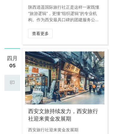
陕西逍遥国际旅行社正是这样一家既懂
“旅游逻辑”，更懂“组织逻辑”的专业机
构。作为西安最具口碑的团建服务公司
之一，我们不仅拥有丰富的地接资源和
本地优势，更有一支深耕团队心理建设
查看更多
与户外拓展培训的专业策划团队。
四月
05
西安文旅持续发力，西安旅行
社迎来黄金发展期
西安旅行社迎来黄金发展期